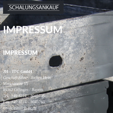
IMPRESSUM
IMPRESSUM
JH – ITC GmbH
Geschäftsführer: Jochen Hein
Marktstrasse 15
89362 Offingen / Bayern
Tel. +49 8224 – 8045736
Fax. +49 8224 – 8045763
email:
info@jh-itc.de