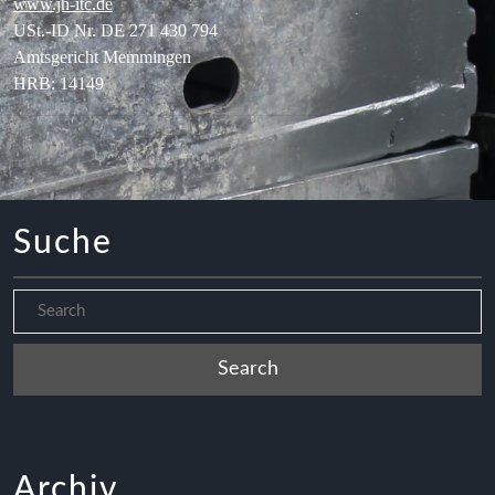
www.jh-itc.de
USt.-ID Nr. DE 271 430 794
Amtsgericht Memmingen
HRB: 14149
Suche
Archiv